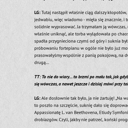
LG:
Tutaj nastąpił właśnie ciąg dalszy kłopotów
jedwabiu, więc wiadomo - mięła się znacznie, i 
solidnie wyprasować. Ja trzymałam ją wówczas, n
właśnie uniknąć, ale torba wylądowała po chaosi
spadła przygnieciona czymś od góry i suknia była
próbowaniu fortepianu w ogóle nie było już m
prasowałyśmy wspólnie z panią pokojową, na dw
drugą…
TT: To nie do wiary… to brzmi po mału tak, jak gdyby
się wówczas, a nawet jeszcze i dzisiaj mówi przy ta
LG:
Ale dosłownie tak było, ja nie żartuję! „Na
to poszło na szczęście, suknię dało się dopro
Appassionatę L. van Beethovena, Etiudy Symfon
drobiazgów. Czyli, jakby nie patrzeć, koński p