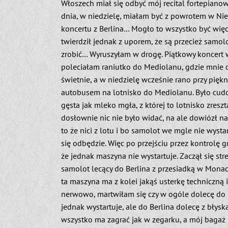
Włoszech miał się odbyć mój recital fortepianow
dnia, w niedzielę, miałam być z powrotem w N
koncertu z Berlina… Mogło to wszystko być wię
twierdził jednak z uporem, że są przecież samolo
zrobić… Wyruszyłam w drogę. Piątkowy koncert w
poleciałam raniutko do Mediolanu, gdzie mnie o
świetnie, a w niedzielę wcześnie rano przy pię
autobusem na lotnisko do Mediolanu. Było cudow
gęsta jak mleko mgła, z której to lotnisko zres
dosłownie nic nie było widać, na ale dowiózł n
to że nici z lotu i bo samolot we mgle nie wysta
się odbędzie. Więc po przejściu przez kontrolę
że jednak maszyna nie wystartuje. Zaczął się st
samolot lecący do Berlina z przesiadką w Monac
ta maszyna ma z kolei jakąś usterkę techniczną i
nerwowo, martwiłam się czy w ogóle dolecę do 
jednak wystartuje, ale do Berlina dolecę z błysk
wszystko ma zagrać jak w zegarku, a mój bagaż 