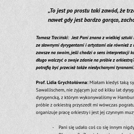
„To jest po prostu taki zawód, że tr
nawet gdy jest bardzo gorąco, zac
Tomasz Trzciński: Jest Pani znana z wielkiej sztuk
ze sławnymi dyrygentami i artystami ale również z
zawsze na swoim, jeśli chodzi o sens interpretacji k
długo walczyć o swoje zdanie na próbie z orkiestr
potrafią być przecież także niesłychanymi tyranami
Prof. Lidia Grychtołówna:
Miałam kiedyś taką s
Sawallischem, nie żyjącym już od kilku lat dyr
dyrygencką, z którym wykonywaliśmy w Hamburg
próbie z orkiestrą przyszedł mi wówczas pogratul
organizuje pracę orkiestry i jest jej czynnym muz
- Pani się udało coś co się innym nigdy