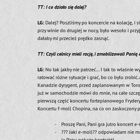
TT: I co działo się dalej?
LG:
Dalej? Poszliśmy po koncercie na kolację, i 
przy winie do drugiej w nocy, było wesoło i przy
dałaby mi przecież prędko zasnąć.
TT: Czyli celnicy mieli rację, i zmobilizowali Panią
LG:
No tak jakby nie patrzeć… I tak to właśnie wy
ratować różne sytuacje i grać, bo co było zrobić.
Kanadzie dyrygent, przed zaplanowanym w Toron
już w samochodzie mówi do mnie, na całe szczę
pierwszą część koncertu fortepianowego Fryder
Koncertu f-moll Chopina, na co on zaskoczony p
- Proszę Pani, Pani gra jutro koncert e-
- ??? Jaki e-moll?? odpowiadam nie m
- ja Panu pokażę kontrakt!