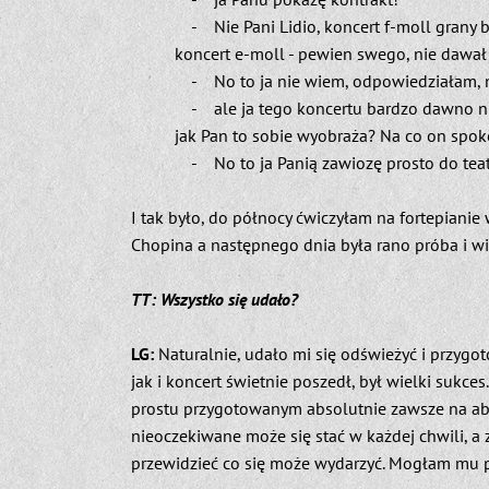
- Nie Pani Lidio, koncert f-moll grany b
koncert e-moll - pewien swego, nie dawał
- No to ja nie wiem, odpowiedziałam, ni
- ale ja tego koncertu bardzo dawno nie
jak Pan to sobie wyobraża? Na co on spoko
- No to ja Panią zawiozę prosto do teat
I tak było, do północy ćwiczyłam na fortepianie
Chopina a następnego dnia była rano próba i w
TT: Wszystko się udało?
LG:
Naturalnie, udało mi się odświeżyć i przygot
jak i koncert świetnie poszedł, był wielki sukce
prostu przygotowanym absolutnie zawsze na abso
nieoczekiwane może się stać w każdej chwili, a
przewidzieć co się może wydarzyć. Mogłam mu 