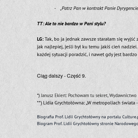
- „Patrz Pan w kontrakt Panie Dyrygencie,
TT: Ale to nie bardzo w Pani stylu?
LG:
Tak, bo ja jednak zawsze starałam się wyjść z 
jak najlepiej, jeśli był ku temu jakiś cień nadzie
każdej sytuacji poradzić, i nawet gdy jest bard
Ciąg dalszy - Część 9.
*)
Janusz Ekiert: Pochowam tu sekret, Wydawnictwo
**) Lidia Grychtołówna: „W metropoliach świata -
Biografia Prof. Lidii Grychtołówny na portalu Culture.
Biogram Prof. Lidii Grychtołówny stronie Narodoweg