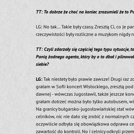
TT: To dobrze że choć na koniec zrozumieli że to P
LG: No tak… Takie były czasy. Zresztą Ci, co je pa
rzeczywistości były rozliczne a muzykom nigdy n
TT: Czyli zdarzały się częściej tego typu sytuacje, 
Panią żadnego agenta, który by o to dbał i pilnował
siebie?
LG:
Tak niestety było prawie zawsze! Drugi raz 
grałam w Sofii koncert Wisłockiego, zresztą po
dawnej - wówczas Jugosławii, także jeszcze konce
grałam dotrzeć można było tylko autobusem, wię
Na granicy bułgarsko-jugosłowiańskiej stał wów
celników, nic nie dało się zrobić z normalnych c
oczywiście odbyła się obowiązkowa odprawa cel
zawartość do kontroli. No i celnicy odkryli przem