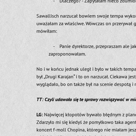
- Dlaczego? - Zapytałam nieco zdumiona.
Sawallisch narzucał bowiem swoje tempa wykona
uważałam za właściwe. Wówczas on przerywał grę
mówiłam:
- Panie dyrektorze, przepraszam ale jak 
zaproponowałam.
No i w końcu jednak uległ i było w takich tempach
był „Drugi Karajan“ i to on narzucał. Ciekawa je
wyglądało, bo on także był na scenie despotą i 
TT: Czyli udawało się te sprawy rozwiązywać w miar
LG:
Najwięcej kłopotów bywało błędnym z plan
Zdarzyło mi się kiedyś że pomyłkowo taka agent
koncert f-moll Chopina, którego nie miałam jesz