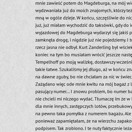
mnie zawieść potem do Magdeburga, na mój wi
wydzwaniała już do moich znajomych, którzy też
mną w ogóle dzieje. W końcu, szczęśliwie do nic
już, już miałam wychodzić do taksówki, gdy do 
wyjazdowej do Magdeburga wydarzył się jakiś p
zamknęła drogę, i nigdzie już nie pojedziemy. I 
rzecz jasna nie odbył. Kurt Zanderling był wściekł
koniec na tym bo musiałam wrócić jeszcze nast
Tempelhoff po moją walizkę, dostawszy wcześni
takie łatwe. Szukaliśmy jej długo, aż w końcu z
na dawne zguby, bo nie chciałam za nic w świecie
Zażądano więc ode mnie kwitu na mój bagaż z lot
pasujący numer… I znowu problem, bo numer ba
nie chcieli mi niczego wydać. Tłumaczę im że w 
dla mnie innych, zastępczych lotów, przebukow
na pewno taka pomyłka z numerem bagażu. Ale ni
ponieważ zapamiętałam, że na wierzchu zapako
podpisem. Tak zrobiono. I te nuty faktycznie leż