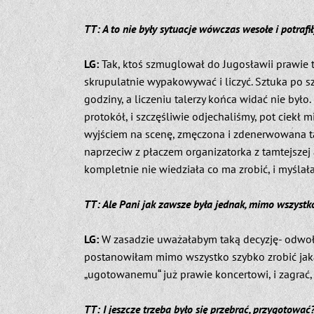
TT: A to nie były sytuacje wówczas wesołe i potrafi
LG:
Tak, ktoś szmuglował do Jugosławii prawie tys
skrupulatnie wypakowywać i liczyć. Sztuka po szt
godziny, a liczeniu talerzy końca widać nie było. 
protokół, i szczęśliwie odjechaliśmy, pot ciekł
wyjściem na scenę, zmęczona i zdenerwowana tą
naprzeciw z płaczem organizatorka z tamtejszej 
kompletnie nie wiedziała co ma zrobić, i myślał
TT: Ale Pani jak zawsze była jednak, mimo wszystk
LG:
W zasadzie uważałabym taką decyzję- odwołani
postanowiłam mimo wszystko szybko zrobić jakąś
„ugotowanemu“ już prawie koncertowi, i zagrać,
TT: I jeszcze trzeba było się przebrać, przygotować