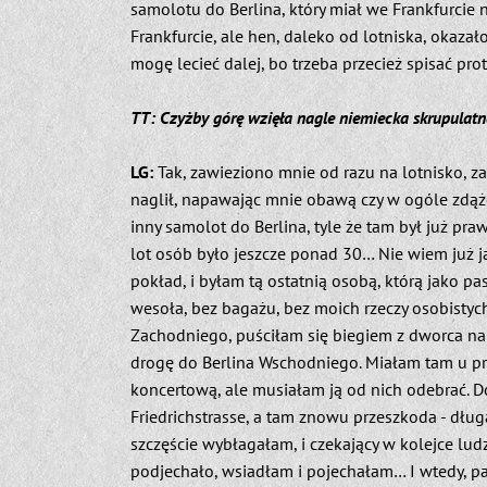
samolotu do Berlina, który miał we Frankfurcie
Frankfurcie, ale hen, daleko od lotniska, okazał
mogę lecieć dalej, bo trzeba przecież spisać pro
TT: Czyżby górę wzięła nagle niemiecka skrupulatn
LG:
Tak, zawieziono mnie od razu na lotnisko, za
naglił, napawając mnie obawą czy w ogóle zdąż
inny samolot do Berlina, tyle że tam był już pr
lot osób było jeszcze ponad 30… Nie wiem już j
pokład, i byłam tą ostatnią osobą, którą jako pa
wesoła, bez bagażu, bez moich rzeczy osobistych
Zachodniego, puściłam się biegiem z dworca na s
drogę do Berlina Wschodniego. Miałam tam u prz
koncertową, ale musiałam ją od nich odebrać. 
Friedrichstrasse, a tam znowu przeszkoda - dług
szczęście wybłagałam, i czekający w kolejce ludz
podjechało, wsiadłam i pojechałam… I wtedy, p