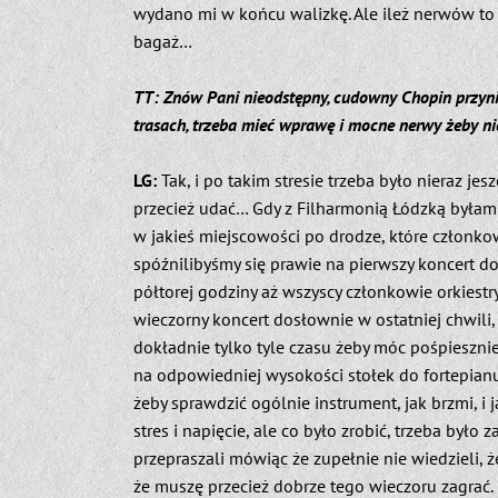
wydano mi w końcu walizkę. Ale ileż nerwów to 
bagaż…
TT: Znów Pani nieodstępny, cudowny Chopin przyniósł
trasach, trzeba mieć wprawę i mocne nerwy żeby nie
LG:
Tak, i po takim stresie trzeba było nieraz jes
przecież udać… Gdy z Filharmonią Łódzką byłam
w jakieś miejscowości po drodze, które członkowi
spóźnilibyśmy się prawie na pierwszy koncert do
półtorej godziny aż wszyscy członkowie orkiestr
wieczorny koncert dosłownie w ostatniej chwili
dokładnie tylko tyle czasu żeby móc pośpiesznie
na odpowiedniej wysokości stołek do fortepianu
żeby sprawdzić ogólnie instrument, jak brzmi, i 
stres i napięcie, ale co było zrobić, trzeba było
przepraszali mówiąc że zupełnie nie wiedzieli, że
że muszę przecież dobrze tego wieczoru zagrać.