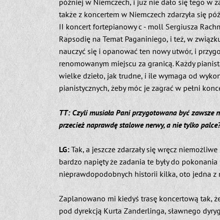
później w Niemczech, i już nie dało się tego w 
także z koncertem w Niemczech zdarzyła się pó
II koncert fortepianowy c - moll Sergiusza Rac
Rapsodię na Temat Paganiniego, i też, w związku
nauczyć się i opanować ten nowy utwór, i przyg
renomowanym miejscu za granicą. Każdy pianista
wielke dzieło, jak trudne, i ile wymaga od wykon
pianistycznych, żeby móc je zagrać w pełni konc
TT: Czyli musiała Pani przygotowana być zawsze na
przecież naprawdę stalowe nerwy, a nie tylko palce
LG:
Tak, a jeszcze zdarzały się wręcz niemożliwe
bardzo napięty że zadania te były do pokonania
nieprawdopodobnych historii kilka, oto jedna z 
Zaplanowano mi kiedyś trasę koncertową tak, że
pod dyrekcją Kurta Zanderlinga, sławnego dyryg