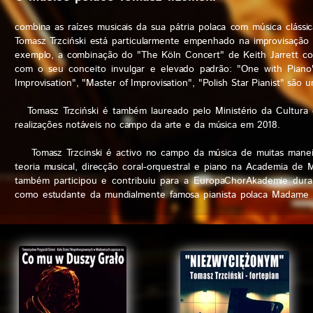
combina as raízes musicais da sua pátria polaca com música cláss
Tomasz Trzciński está particularmente empenhado na improvisação 
exemplo, a combinação do "The Köln Concert" de Keith Jarrett com
com o seu conceito invulgar e elevado padrão: "One with Piano", 
Improvisation", "Master of Improvisation", "Polish Star Pianist" são u
Tomasz Trzciński é também laureado pelo Ministério da Cultura e
realizações notáveis no campo da arte e da música em 2018.
Tomasz Trzcinski é activo no campo da música de muitas maneira
teoria musical, direcção coral-orquestral e piano na Academia 
também participou e contribuiu para a EuropaChorAkademie durant
como estudante da mundialmente famosa pianista polaca Madame L
Manfred Reichert (antigo líder do "Ensemble 13") na música do p
Stefański. Tomasz Trzcinski foi um participante activo no EuropaCh
Gerd Albrecht, Sylvain Cambreling, Pierre Boulez e Sir Simon Ratt
trabalho artístico, combina as raízes da sua pátria polaca com a músi
Como pianista, Tomasz Trzcinski virou-se particularmente para a i
de concertos com "The Köln Concert" de Keith Jarrett e obras de 
entusiasmaram particularmente o público com o conceito invulga