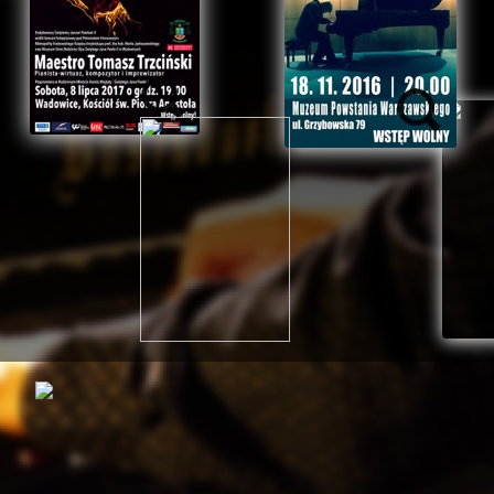
virtuosidade". Em 2005 tocou a estreia polaca de "The Köln Conce
Mountains" com "The Köln Concert" - (gravação de concertos) e im
raízes polacas com o jazz e a música clássica, foi várias veze
interpretação contemporânea de piano. Nesta emissão, por exempl
notável resposta que ele suscita das audiências é também evide
Mountains" e "Around The Köln Concert" receberam nas redes so
Rhineland-Palatinate, o Presidente da Câmara de Mainz, Michael E
"O pianista Tomasz Trzcinski, a quem tenho uma grande estim
No seu repertório, apresenta também novas e excitantes obras da
Wrocław, que já lhe dedicou várias obras. Actualmente, Tomasz 
títulos "Piano Explorations" e "Piano Conversations" e enriquece-o
entusiásticas da audiência. O ponto alto de 2014 foi a digressã
Paulo II: "Co mu w Duszy Grało" - "What His Soul Had Played". Gr
vezes pela televisão polaca TVP1, foi descrito como "o evento cultu
Traduzido com a versão gratuita do tradutor - www.DeepL.com/Trans