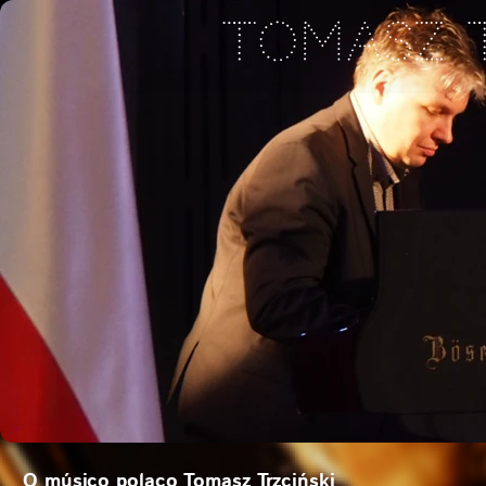
TOMASZ T
O músico polaco Tomasz Trzciński