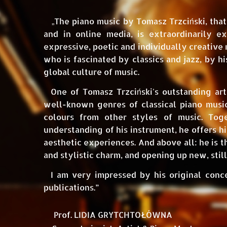
„
ń
The piano music by
Tomasz Trzci
ski
, tha
and in online media, is extraordinarily ex
expressive, poetic and individually creative m
who is fascinated by classics and jazz, by h
global culture of music.
ń
One of
Tomasz Trzci
ski's
outstanding arti
well-known genres of classical piano musi
colours from other styles of music. Tog
understanding of his instrument, he offers hi
aesthetic experiences. And above all: he is t
and stylistic charm, and opening up new, stil
I am very impressed by his original concert
publications.”
Prof. LIDIA GRYTCHTOŁÓWNA