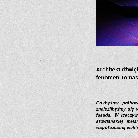
Architekt dźwi
fenomen Tomasz
Gdybyśmy próbowa
znaleźlibyśmy się 
fasada. W rzeczywi
słowiańskiej mela
współczesnej elekt