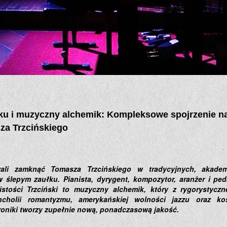
ęku i muzyczny alchemik: Kompleksowe spojrzenie n
a Trzcińskiego
li zamknąć Tomasza Trzcińskiego w tradycyjnych, akademic
w ślepym zaułku. Pianista, dyrygent, kompozytor, aranżer i pe
stości Trzciński to muzyczny alchemik, który z rygorystyczne
ncholii romantyzmu, amerykańskiej wolności jazzu oraz ko
roniki tworzy zupełnie nową, ponadczasową jakość.