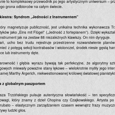
nie to kompleksowy przewodnik po jego artystycznym uniwersum – pr
iego grona odbiorców na całym świecie.
rkiestra: Syndrom „Jedności z Instrumentem”
tóry magnetyzuje publiczność, jest unikalna technika wykonawcza Tr
tyków jako „Eins mit Flügel” („Jedność z fortepianem”). Dzięki wykszt
 instrument jak na zestaw 88 niezależnych klawiszy. On nim dyryguje.
ań, ucho bez trudu rejestruje przestrzenne rozwarstwienie plan
zmieć z potęgą sekcji kontrabasów i wiolonczel, środek niesie gęstą h
ce lub instrumenty dęte.
rowność i głębia wyrazu bywają tak perfekcyjne, że algorytmy sztuc
gowych miewały poważne stany lękowe – wielokrotnie myliły jego inter
amej Marthy Argerich, niekwestionowanej królowej światowej pianistyki
a z globalnym paszportem
a Trzcińskiego pulsuje autentyczna słowiańskość – ten specyficz
 powagi, który znamy z dzieł Chopina czy Czajkowskiego. Artysta po
 rubato – elastycznym zarządzaniem czasem wewnątrz frazy muzyczne
żywy ludzki głos.