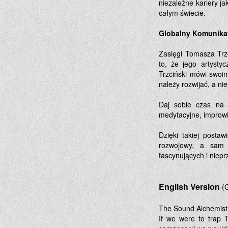
niezależne kariery ja
całym świecie.
Globalny Komunikat
Zasięgi Tomasza Trz
to, że jego artysty
Trzciński mówi swoi
należy rozwijać, a ni
Daj sobie czas na 
medytacyjne, improwi
Dzięki takiej post
rozwojowy, a sam 
fascynujących i niep
English Version
(
The Sound Alchemist:
If we were to trap To