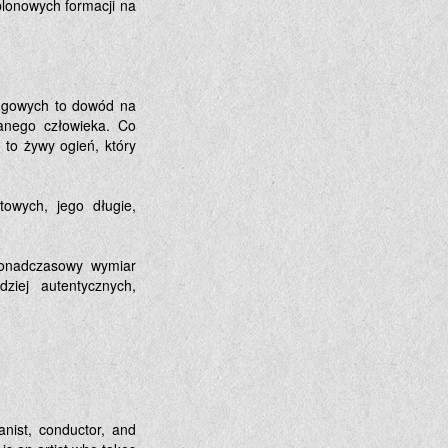
ablonowych formacji na
ingowych to dowód na
wanego człowieka. Co
to żywy ogień, który
owych, jego długie,
ponadczasowy wymiar
iej autentycznych,
ianist, conductor, and