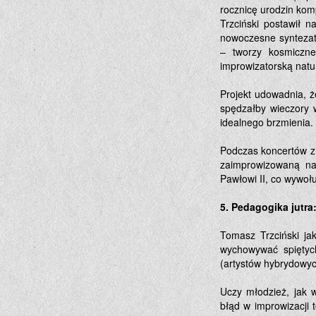
rocznicę urodzin kom
Trzciński postawił 
nowoczesne syntezato
– tworzy kosmiczne
improwizatorską natu
Projekt udowadnia, 
spędzałby wieczory 
idealnego brzmienia.
Podczas koncertów z 
zaimprowizowaną na
Pawłowi II, co wywoł
5. Pedagogika jutr
Tomasz Trzciński ja
wychowywać spiętych 
(artystów hybrydowyc
Uczy młodzież, jak w
błąd w improwizacji