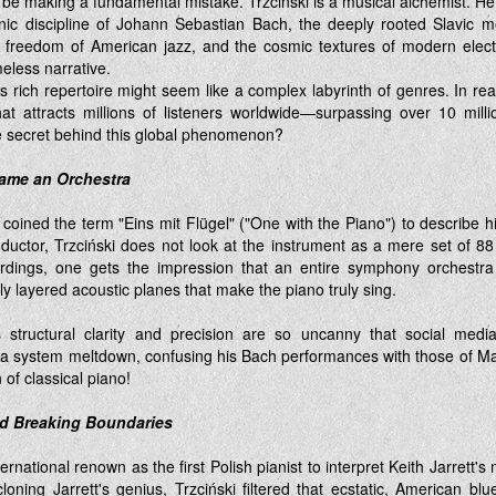
e making a fundamental mistake. Trzciński is a musical alchemist. He 
nic discipline of Johann Sebastian Bach, the deeply rooted Slavic m
 freedom of American jazz, and the cosmic textures of modern elec
meless narrative.
is rich repertoire might seem like a complex labyrinth of genres. In realit
hat attracts millions of listeners worldwide—surpassing over 10 milli
he secret behind this global phenomenon?
ame an Orchestra
coined the term "Eins mit Flügel" ("One with the Piano") to describe hi
uctor, Trzciński does not look at the instrument as a mere set of 88 
ordings, one gets the impression that an entire symphony orchestra
ly layered acoustic planes that make the piano truly sing.
 structural clarity and precision are so uncanny that social medi
d a system meltdown, confusing his Bach performances with those of Mar
of classical piano!
d Breaking Boundaries
ternational renown as the first Polish pianist to interpret Keith Jarrett
loning Jarrett's genius, Trzciński filtered that ecstatic, American b