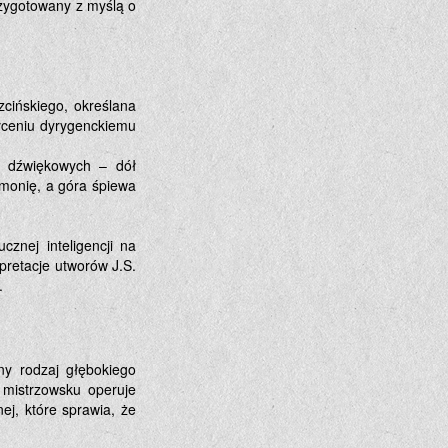
zygotowany z myślą o
zcińskiego, określana
ałceniu dyrygenckiemu
ów dźwiękowych – dół
armonię, a góra śpiewa
znej inteligencji na
pretacje utworów J.S.
.
ny rodzaj głębokiego
 mistrzowsku operuje
j, które sprawia, że