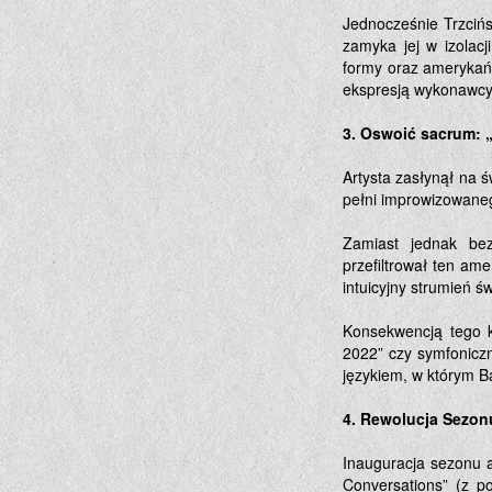
Jednocześnie Trzcińs
zamyka jej w izolacj
formy oraz amerykańs
ekspresją wykonawcy
3. Oswoić sacrum: „
Artysta zasłynął na ś
pełni improwizowane
Zamiast jednak bez
przefiltrował ten am
intuicyjny strumień ś
Konsekwencją tego k
2022” czy symfoniczn
językiem, w którym B
4. Rewolucja Sezon
Inauguracja sezonu a
Conversations” (z p