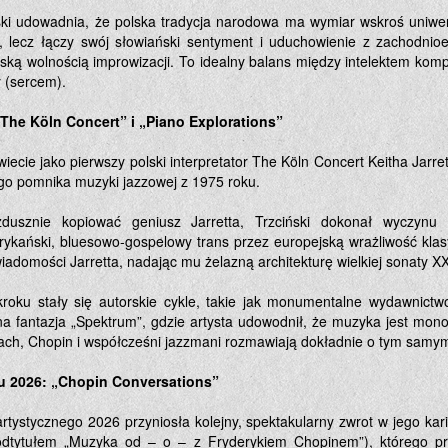
ki udowadnia, że polska tradycja narodowa ma wymiar wskroś uniwer
i, lecz łączy swój słowiański sentyment i uduchowienie z zachodnio
ką wolnością improwizacji. To idealny balans między intelektem ko
 (sercem).
The Köln Concert” i „Piano Explorations”
wiecie jako pierwszy polski interpretator The Köln Concert Keitha Jarr
go pomnika muzyki jazzowej z 1975 roku.
dusznie kopiować geniusz Jarretta, Trzciński dokonał wyczynu
erykański, bluesowo-gospelowy trans przez europejską wrażliwość kl
wiadomości Jarretta, nadając mu żelazną architekturę wielkiej sonaty X
roku stały się autorskie cykle, takie jak monumentalne wydawnictwo
a fantazja „Spektrum”, gdzie artysta udowodnił, że muzyka jest mon
ach, Chopin i współcześni jazzmani rozmawiają dokładnie o tym samy
u 2026: „Chopin Conversations”
rtystycznego 2026 przyniosła kolejny, spektakularny zwrot w jego kari
odtytułem „Muzyka od – o – z Fryderykiem Chopinem”), którego p