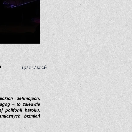
19/05/2026
a
kich definicjach,
dagog – to zaledwie
j polifonii baroku,
smicznych brzmień