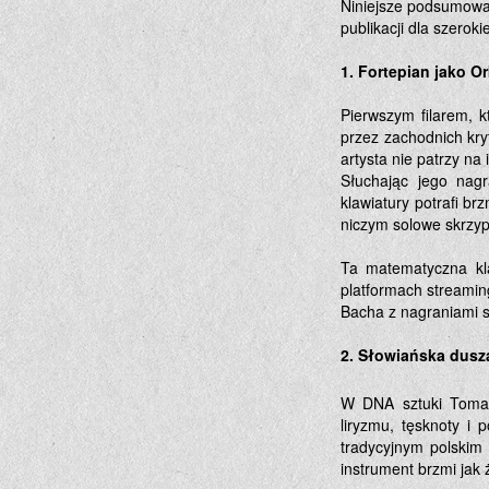
Niniejsze podsumowa
publikacji dla szerok
1. Fortepian jako O
Pierwszym filarem, k
przez zachodnich kry
artysta nie patrzy na
Słuchając jego nagr
klawiatury potrafi br
niczym solowe skrzyp
Ta matematyczna kla
platformach streamin
Bacha z nagraniami s
2. Słowiańska dusz
W DNA sztuki Tomasz
liryzmu, tęsknoty i
tradycyjnym polskim
instrument brzmi jak 