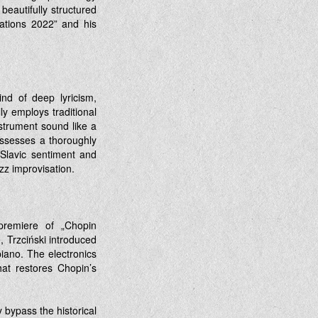
beautifully structured
rations 2022” and his
ind of deep lyricism,
ly employs traditional
strument sound like a
possesses a thoroughly
 Slavic sentiment and
zz improvisation.
premiere of „Chopin
, Trzciński introduced
iano. The electronics
at restores Chopin’s
y bypass the historical