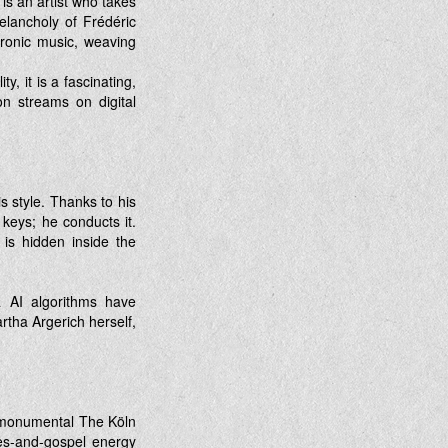
is an artist who takes
elancholy of Frédéric
tronic music, weaving
y, it is a fascinating,
on streams on digital
s style. Thanks to his
keys; he conducts it.
 is hidden inside the
a AI algorithms have
tha Argerich herself,
's monumental The Köln
lues-and-gospel energy