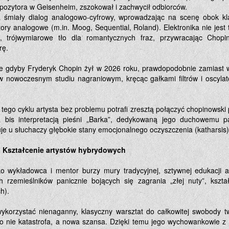
pozytora w Geisenheim, zszokował i zachwycił odbiorców.
na śmiały dialog analogowo-cyfrowy, wprowadzając na scenę obok kl
ry analogowe (m.in. Moog, Sequential, Roland). Elektronika nie jes
, trójwymiarowe tło dla romantycznych fraz, przywracając Chopin
rę.
że gdyby Fryderyk Chopin żył w 2026 roku, prawdopodobnie zamiast w
w nowoczesnym studiu nagraniowym, kręcąc gałkami filtrów i oscyla
tego cyklu artysta bez problemu potrafi zresztą połączyć chopinowski 
 bis interpretacją pieśni „Barka”, dedykowaną jego duchowemu pa
uje u słuchaczy głębokie stany emocjonalnego oczyszczenia (katharsis)
a: Kształcenie artystów hybrydowych
ko wykładowca i mentor burzy mury tradycyjnej, sztywnej edukacji a
rzemieślników panicznie bojących się zagrania „złej nuty”, kształc
h).
ykorzystać nienaganny, klasyczny warsztat do całkowitej swobody t
 to nie katastrofa, a nowa szansa. Dzięki temu jego wychowankowie 