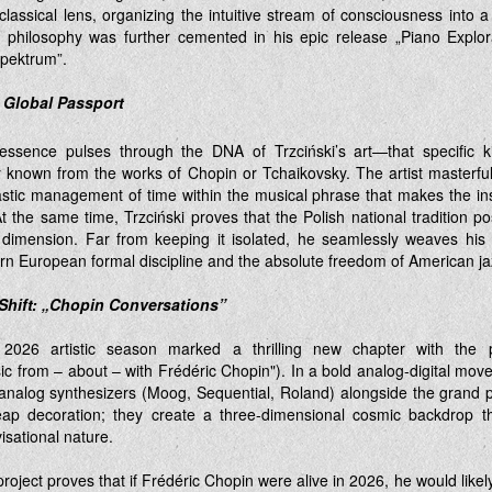
assical lens, organizing the intuitive stream of consciousness into a 
s philosophy was further cemented in his epic release „Piano Explo
pektrum”.
a Global Passport
essence pulses through the DNA of Trzciński’s art—that specific k
y known from the works of Chopin or Tchaikovsky. The artist masterful
stic management of time within the musical phrase that makes the in
t the same time, Trzciński proves that the Polish national tradition 
 dimension. Far from keeping it isolated, he seamlessly weaves his
tern European formal discipline and the absolute freedom of American ja
Shift: „Chopin Conversations”
2026 artistic season marked a thrilling new chapter with the 
c from – about – with Frédéric Chopin"). In a bold analog-digital move
nalog synthesizers (Moog, Sequential, Roland) alongside the grand p
ap decoration; they create a three-dimensional cosmic backdrop th
visational nature.
roject proves that if Frédéric Chopin were alive in 2026, he would likel