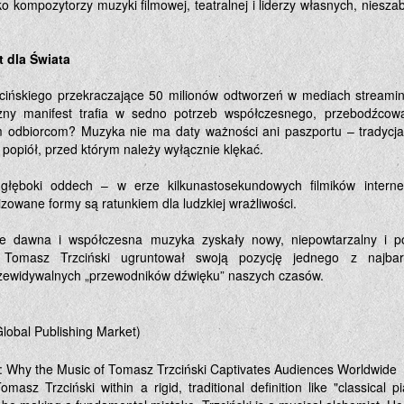
ko kompozytorzy muzyki filmowej, teatralnej i liderzy własnych, niesz
 dla Świata
cińskiego przekraczające 50 milionów odtworzeń w mediach stream
czny manifest trafia w sedno potrzeb współczesnego, przebodźco
m odbiorcom? Muzyka nie ma daty ważności ani paszportu – tradycja 
e popiół, przed którym należy wyłącznie klękać.
głęboki oddech – w erze kilkunastosekundowych filmików internet
zowane formy są ratunkiem dla ludzkiej wrażliwości.
awie dawna i współczesna muzyka zyskały nowy, niepowtarzalny i 
Tomasz Trzciński ugruntował swoją pozycję jednego z najbardz
rzewidywalnych „przewodników dźwięku” naszych czasów.
Global Publishing Market)
 Why the Music of Tomasz Trzciński Captivates Audiences Worldwide
masz Trzciński within a rigid, traditional definition like "classical p