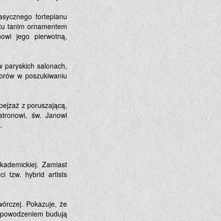
asycznego fortepianu
t tu tanim ornamentem
owi jego pierwotną,
 paryskich salonach,
torów w poszukiwaniu
pejzaż z poruszającą,
tronowi, św. Janowi
.
kademickiej. Zamiast
i tzw. hybrid artists
wórczej. Pokazuje, że
z powodzeniem budują