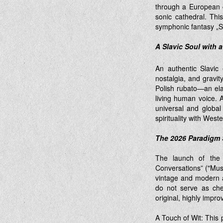
through a European cl
sonic cathedral. Thi
symphonic fantasy „S
A Slavic Soul with 
An authentic Slavic 
nostalgia, and gravit
Polish rubato—an ela
living human voice. A
universal and global
spirituality with Wes
The 2026 Paradigm 
The launch of the 
Conversations” ("Musi
vintage and modern a
do not serve as che
original, highly impro
A Touch of Wit: This p