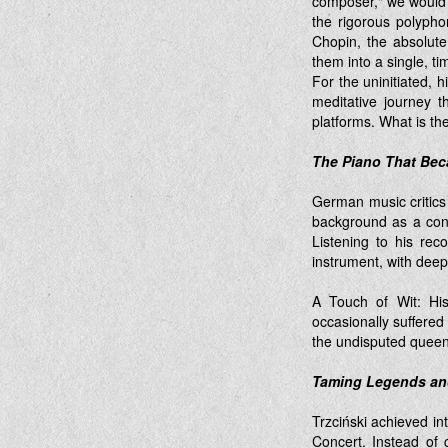
composer," we would b
the rigorous polypho
Chopin, the absolute
them into a single, ti
For the uninitiated, h
meditative journey t
platforms. What is t
The Piano That Bec
German music critics 
background as a cond
Listening to his rec
instrument, with deep
A Touch of Wit: His
occasionally suffere
the undisputed queen 
Taming Legends an
Trzciński achieved in
Concert. Instead of c