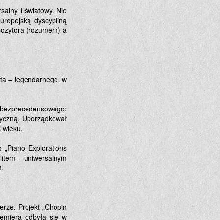
salny i światowy. Nie
europejską dyscypliną
mpozytora (rozumem) a
etta – legendarnego, w
 bezprecedensowego:
asyczną. Uporządkował
X wieku.
 „Piano Explorations
olitem – uniwersalnym
m.
erze. Projekt „Chopin
remiera odbyła się w